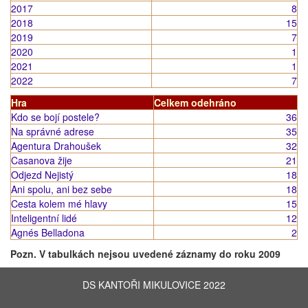
2017
8
2018
15
2019
7
2020
1
2021
1
2022
7
Hra
Celkem odehráno
Kdo se bojí postele?
36
Na správné adrese
35
Agentura Drahoušek
32
Casanova žije
21
Odjezd Nejistý
18
Ani spolu, ani bez sebe
18
Cesta kolem mé hlavy
15
Inteligentní lidé
12
Agnés Belladona
2
Pozn. V tabulkách nejsou uvedené záznamy do roku 2009
DS KANTOŘI MIKULOVICE 2022