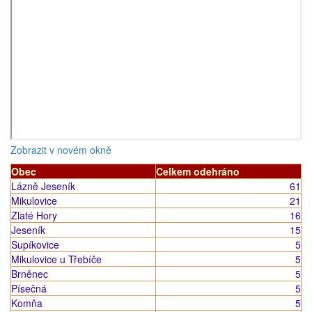
Zobrazit v novém okně
Obec
Celkem odehráno
Lázně Jeseník
61
Mikulovice
21
Zlaté Hory
16
Jeseník
15
Supíkovice
5
Mikulovice u Třebíče
5
Brněnec
5
Písečná
5
Komňa
5