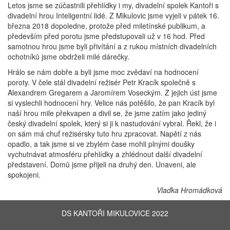
Letos jsme se zúčastnili přehlídky i my, divadelní spolek Kantoři s
divadelní hrou Inteligentní lidé. Z Mikulovic jsme vyjeli v pátek 16.
března 2018 dopoledne, protože před miletínské publikum, a
především před porotu jsme předstupovali už v 16 hod. Před
samotnou hrou jsme byli přivítání a z rukou místních divadelních
ochotníků jsme obdrželi milé dárečky.
Hrálo se nám dobře a byli jsme moc zvědaví na hodnocení
poroty. V čele stál divadelní režisér Petr Kracík společně s
Alexandrem Gregarem a Jaromírem Voseckým. Z jejich úst jsme
si vyslechli hodnocení hry. Velice nás potěšilo, že pan Kracík byl
naší hrou mile překvapen a divil se, že jsme zatím jako jediný
český divadelní spolek, který si ji k nastudování vybral. Řekl, že i
on sám má chuť režisérsky tuto hru zpracovat. Napětí z nás
opadlo, a tak jsme si ve zbylém čase mohli plnými doušky
vychutnávat atmosféru přehlídky a zhlédnout další divadelní
představení. Domů jsme přijeli na druhý den. Unaveni, ale
spokojeni.
Vlaďka Hromádková
DS KANTOŘI MIKULOVICE 2022