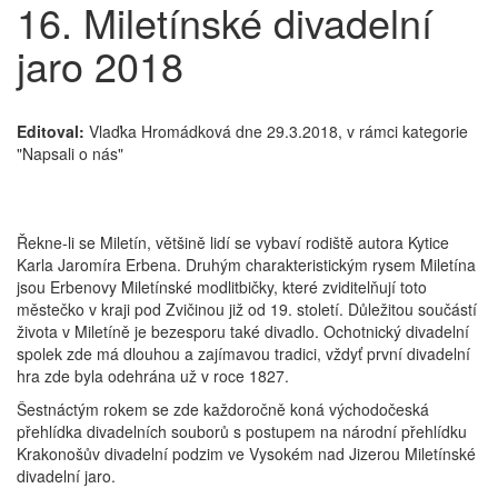
16. Miletínské divadelní
jaro 2018
Editoval:
Vlaďka Hromádková dne 29.3.2018, v rámci kategorie
"Napsali o nás"
Řekne-li se Miletín, většině lidí se vybaví rodiště autora Kytice
Karla Jaromíra Erbena. Druhým charakteristickým rysem Miletína
jsou Erbenovy Miletínské modlitbičky, které zviditelňují toto
městečko v kraji pod Zvičinou již od 19. století. Důležitou součástí
života v Miletíně je bezesporu také divadlo. Ochotnický divadelní
spolek zde má dlouhou a zajímavou tradici, vždyť první divadelní
hra zde byla odehrána už v roce 1827.
Šestnáctým rokem se zde každoročně koná východočeská
přehlídka divadelních souborů s postupem na národní přehlídku
Krakonošův divadelní podzim ve Vysokém nad Jizerou Miletínské
divadelní jaro.